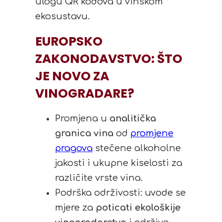
ulogu QR kodova u vinskom
ekosustavu.
EUROPSKO
ZAKONODAVSTVO: ŠTO
JE NOVO ZA
VINOGRADARE?
Promjena u
analitička
granica vina
od
promjene
pragova
stečene alkoholne
jakosti i ukupne kiselosti za
različite vrste vina.
Podrška održivosti: uvode se
mjere za
poticati ekološkije