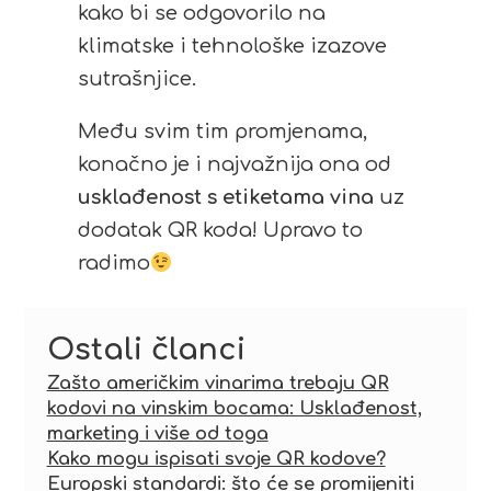
kako bi se odgovorilo na
klimatske i tehnološke izazove
sutrašnjice.
Među svim tim promjenama,
konačno je i najvažnija ona od
usklađenost s etiketama vina
uz
dodatak QR koda! Upravo to
radimo
Ostali članci
Zašto američkim vinarima trebaju QR
kodovi na vinskim bocama: Usklađenost,
marketing i više od toga
Kako mogu ispisati svoje QR kodove?
Europski standardi: što će se promijeniti