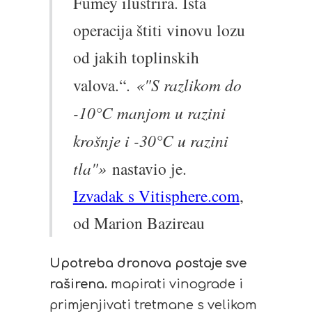
Fumey ilustrira. Ista
operacija štiti vinovu lozu
od jakih toplinskih
valova.“.
«"S razlikom do
-10°C manjom u razini
krošnje i -30°C u razini
tla"»
nastavio je.
Izvadak s Vitisphere.com
,
od Marion Bazireau
Upotreba dronova postaje sve
raširena.
mapirati vinograde i
primjenjivati tretmane s velikom