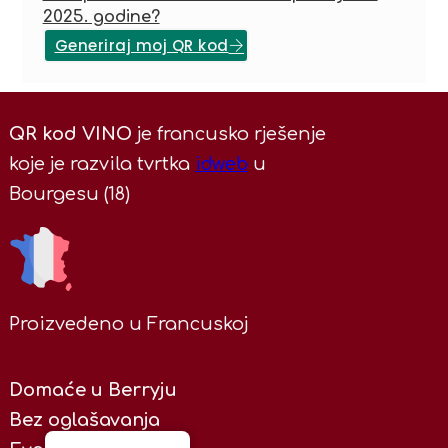
2025. godine?
Generiraj moj QR kod
QR kod VINO
je francusko rješenje
koje je razvila tvrtka
idweb
u
Bourgesu (18)
Proizvedeno u Francuskoj
Domaće u Berryju
Bez oglašavanja