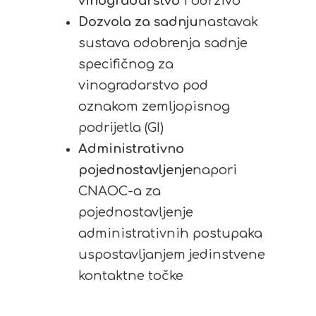
vinogradarstvo
i održivo
Dozvola za sadnju
nastavak
sustava odobrenja sadnje
specifičnog za
vinogradarstvo pod
oznakom zemljopisnog
podrijetla (GI)
Administrativno
pojednostavljenje
napori
CNAOC-a za
pojednostavljenje
administrativnih postupaka
uspostavljanjem jedinstvene
kontaktne točke