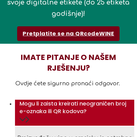
svoje digitalne etikete (do 25 etiketa
godišnje)!
Pretplatite se na QRcodeWINE
IMATE PITANJE O NAŠEM
RJEŠENJU?
Ovdje ćete sigurno pronaći odgovor.
Mogu li zaista kreirati neograničen broj
e-oznaka ili QR kodova?