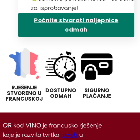
za isprobavanje!
Počnite stvarati naljepnice
odmah
RJEŠENJE
DOSTUPNO
SIGURNO
STVORENO U
ODMAH
PLAĆANJE
FRANCUSKOJ
QR kod VINO
je francusko rješenje
koje je razvila tvrtka
idweb
u