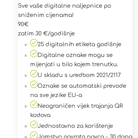
Sve vaše digitalne naljepnice po
sniženim cijenama!
90
€
zatim 30 €/godišnje
25 digitalnih etiketa godišnje
Digitalne oznake mogu se
mijenjati u bilo kojem trenutku.
U skladu s uredbom 2021/2117
Oznake se automatski prevode
na sve jezike EU-a
Neograničen vijek trajanja QR
kodova
Jednostavno za korištenje
Jamstvo povrata novca - 30 dana