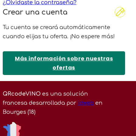
¿Olvidaste la contraseña?
Crear una cuenta
Tu cuenta se creará automáticamente
cuando elijas tu oferta. ¡No espere más!
Más información sobre nuestras
ofertas
QRcodeVINO
es una solución
francesa desarrollada por
idweb
en
Bourges (18)